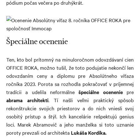
pódium počas večera po druhýkrát.
Špeciálne ocenenie
Ten, kto bol prítomný na minuloročnom odovzdávaní cien
OFFICE ROKA, možno tušil, že toto podujatie nekončí len
odovzdaním ceny a diplomu pre Absolútneho víťaza
ročníka 2023. Porota sa rozhodla pokračovať v príjemnej
tradícii a udelila neformálne
špeciálne ocenenie
pre
abrama architekti
. Tí našli veľmi praktický spôsob
rekonštrukcie svojich priestorov a do nich vniesli svoj
osobitý prístup a štýl. Ich kancelárie rešpektujú genius
loci. Marek Abramovič a jeho manželka si toto uznanie
poroty prevzali od architekta
Lukáša Kordíka.