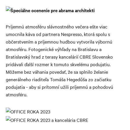
Príjemnú atmosféru slávnostného večera ešte viac
umocnila káva od partnera Nespresso, ktorá spolu s
občerstvením a príjemnou hudbou vytvorila výbornú
atmosféru. Fotogenické výhľady na Bratislavu a
Bratislavský hrad z terasy kancelárií CBRE Slovensko
pridávali ďalší rozmer k tomuto skvelému podujatiu.
Môžeme bez váhania povedať, že sa splnilo želanie
generálneho riaditeľa Tomáša Hegedűša zo začiatku
podujatia - aby si prítomní užili príjemnú a pohodovú
atmosféru.