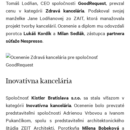
Tomáš Lodňan, CEO spoločnosti
GoodRequest
, prevzal
cenu v kategórii
Zdravá kancelária
. Poďakoval svojej
manželke Jane Lodňanovej zo ZAIT, ktorá manažovala
projekt tvorby kancelárií. Ocenenie a diplom mu odovzdali
porotca
Lukáš Kordík
a
Milan Sedlák
, zástupca
partnera
súťaže Nespresso
.
Inovatívna kancelária
Spoločnosť
Kistler Bratislava s.r.o.
sa stala víťazom v
kategórii
Inovatívna kancelária
. Ocenenie bolo prevzaté
predstaviteľmi spoločnosti Adrienou Vrbovou a Ivanom
Pukančíkom, spolu s predstaviteľmi architektonického
štúdia ZEIT Architekti. Porotkyňa
Milena Bobeková
a