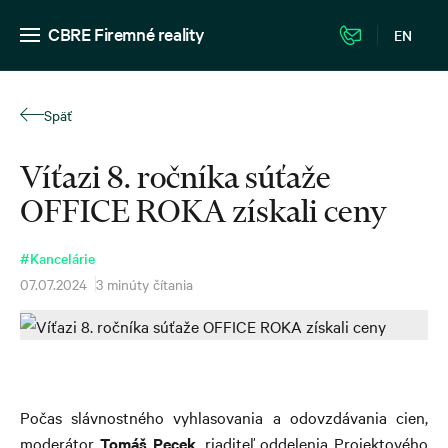
CBRE Firemné reality
EN
Späť
Víťazi 8. ročníka súťaže
OFFICE ROKA získali ceny
#Kancelárie
07.07.2024
3 minúty čítania
Počas slávnostného vyhlasovania a odovzdávania cien,
moderátor
Tomáš Pecek
, riaditeľ oddelenia Projektového