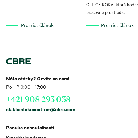
nie je výnimkou a reflektuje rýchlo sa
OFFICE ROKA, ktorá hodno
meniaci svet práce. Ľudia sa do
pracovné prostredie.
kancelárií vracajú najmä kvôli osobným
Prezrieť článok
Prezrieť článok
kontaktom, a dokonca aj Generácia Z,
často označovaná za „náročnú“,
uprednostňuje prácu z kancelárie pred
prácou na diaľku.
Máte otázky? Ozvite sa nám!
Po - Pi
9:00 - 17:00
+421 908 293 038
sk.klientskecentrum@cbre.com
Ponuka nehnuteľností
Kancelárske priestory