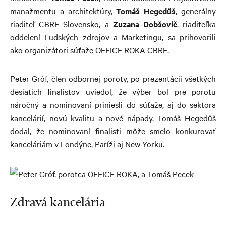
manažmentu a architektúry,
Tomáš Hegedűš
, generálny
riaditeľ CBRE Slovensko, a
Zuzana Dobšovič
, riaditeľka
oddelení Ľudských zdrojov a Marketingu, sa prihovorili
ako organizátori súťaže OFFICE ROKA CBRE.
Peter Gróf, člen odbornej poroty, po prezentácii všetkých
desiatich finalistov uviedol, že výber bol pre porotu
náročný a nominovaní priniesli do súťaže, aj do sektora
kancelárií, novú kvalitu a nové nápady. Tomáš Hegedűš
dodal, že nominovaní finalisti môže smelo konkurovať
kanceláriám v Londýne, Paríži aj New Yorku.
Zdravá kancelária