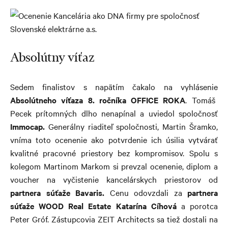
Absolútny víťaz
Sedem finalistov s napätím čakalo na vyhlásenie
Absolútneho víťaza
8. ročníka OFFICE ROKA
.
Tomáš
Pecek prítomných dlho nenapínal a uviedol spoločnosť
Immocap.
G
enerálny riaditeľ spoločnosti, Martin Šramko,
vníma toto ocenenie ako potvrdenie ich úsilia vytvárať
kvalitné pracovné priestory bez kompromisov. Spolu s
kolegom Martinom Markom si prevzal ocenenie, diplom a
voucher na vyčistenie kancelárskych priestorov od
partnera súťaže Bavaris.
Cenu odovzdali za
partnera
súťaže WOOD Real Estate Katarína Cíhová
a porotca
Peter Gróf. Zástupcovia ZEIT Architects sa tiež dostali na