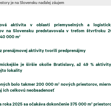
ová aktivita v oblasti priemyselných a logistick
rov na Slovensku predstavovala v treťom štvrťroku 
140 000 m
2
z prenájmovej aktivity tvorili predprenájmy
ickejšie je širšie okolie Bratislavy, až 49 % aktivit
jto lokality
ných bolo takmer 200 000 m
nových priestorov, miern
2
aj ich celkovú neobsadenosť
a roka 2025 sa očakáva dokončenie 375 000 m
priestor
2