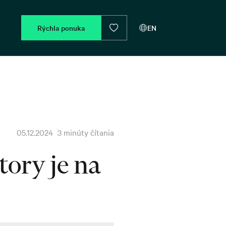
Rýchla ponuka
EN
05.12.2024
3 minúty čítania
tory je na