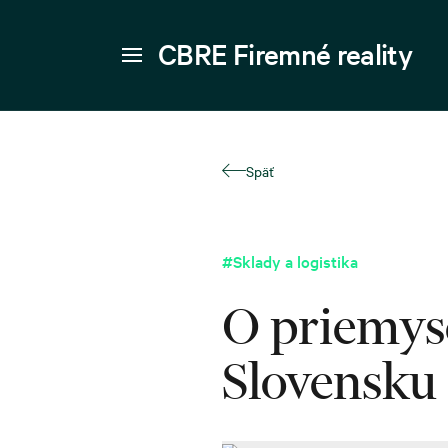
CBRE Firemné reality
Späť
#Sklady a logistika
O priemyse
Slovensku 