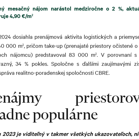
ný mesačný nájom narástol medziročne o 2 %, aktu
uje 4,90 €/m
2
2024 dosiahla prenájmová aktivita logistických a priemys
140 000 m
, pričom take-up (prenajaté priestory očistené 
2
roch nájomcu) predstavoval 83 000 m
. V porovnaní 
2
razný, 34 % pokles. Spoločne s ďalšími zaujímavými zi
 správa realitno-poradenskej spoločnosti CBRE.
renájmy priesto
adne populárne
 2023 je viditeľný v takmer všetkých ukazovateľoch, ni