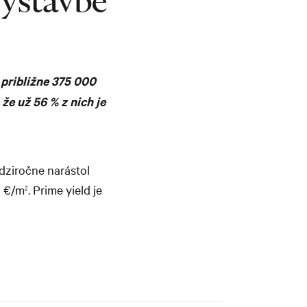
výstavbe
približne 375 000
že už 56 % z nich je
dziročne narástol
0 €/m
. Prime yield je
2