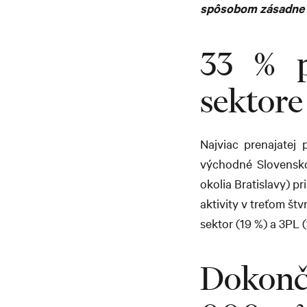
spôsobom zásadne z
33 % p
sektore
Najviac prenajatej 
východné Slovensko
okolia Bratislavy) p
aktivity v treťom št
sektor (19 %) a 3PL (
Dokon