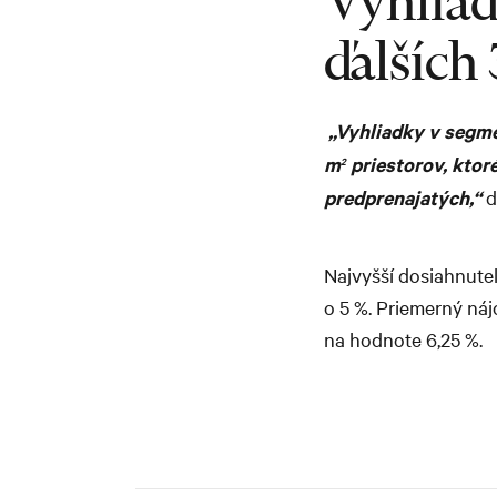
Vyhliad
ďalších
„Vyhliadky v segme
m
priestorov, ktoré
2
predprenajatých,“
d
Najvyšší dosiahnute
o 5 %. Priemerný náj
na hodnote 6,25 %.