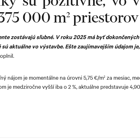
ky sú pozitívne, vo 
 375 000 m
priestorov
2
nte zostávajú sľubné. V roku 2025 má byť dokončených 
 sú aktuálne vo výstavbe. Ešte zaujímavejším údajom je, 
oplnil.
ľný nájom je momentálne na úrovni 5,75 €/m
za mesiac, me
2
om je medziročne vyšší iba o 2 %, aktuálne predstavuje 4,9