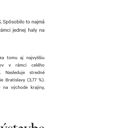
%
. Spôsobilo to najmä
ámci jednej haly na
a tomu aj najvyššiu
rov v rámci celého
. Nasleduje stredné
e Bratislavy (3,77 %).
 na východe krajiny,