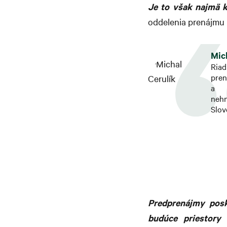
Je to však najmä k
oddelenia prenájmu 
Mic
Ria
pren
a i
neh
Slov
Predprenájmy posk
budúce priestory 