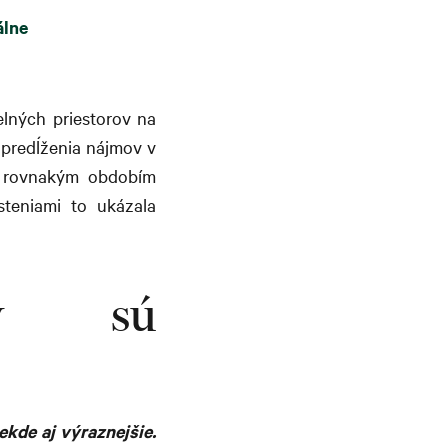
álne
elných priestorov na
o predĺženia nájmov v
s rovnakým obdobím
steniami to ukázala
rov sú
ekde aj výraznejšie.