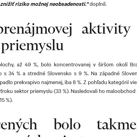
nížiť riziko možnej neobsadenosti.“
doplnil.
renájmovej aktivity
 priemyslu
plochy, až 49 %, bolo koncentrovanej v širšom okolí Bra
 s 34 % a stredné Slovensko s 9 %. Na západné Sloven
ripadlo prekvapivo najmenej, iba 8 %. Z pohľadu kategórií vi
vrťroku sektor priemyslu (33 %). Nasledovali ho maloobchod
15 %).
čených bolo takm