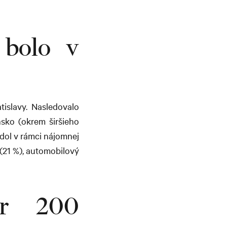
 bolo v
tislavy. Nasledovalo
sko (okrem širšieho
edol v rámci nájomnej
 (21 %), automobilový
er 200