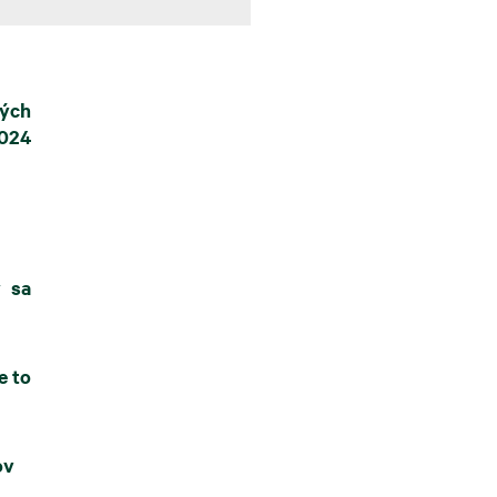
ých
2024
y sa
e to
ov