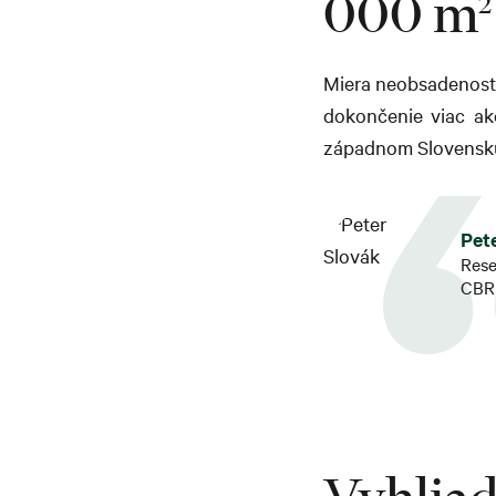
000 m
Miera neobsadenosti
dokončenie viac ak
západnom Slovensk
Pet
Res
CBR