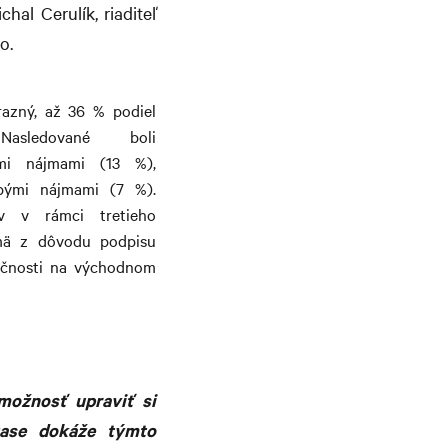
hal Cerulík, riaditeľ
o.
razný, až 36 % podiel
Nasledované boli
mi nájmami (13 %),
bými nájmami (7 %).
v v rámci tretieho
mä z dôvodu podpisu
ločnosti na východnom
možnosť upraviť si
 zase dokáže týmto