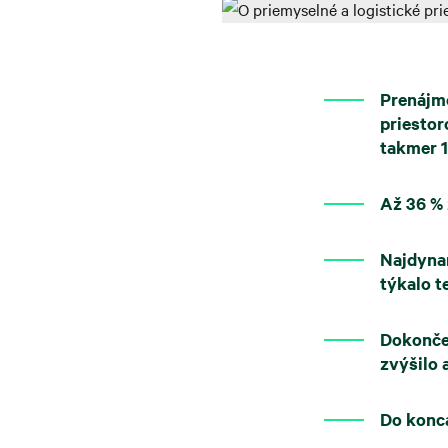
Prenájm
priesto
takmer 
Až 36 % 
Najdynam
týkalo te
Dokonče
zvýšilo 
Do konc