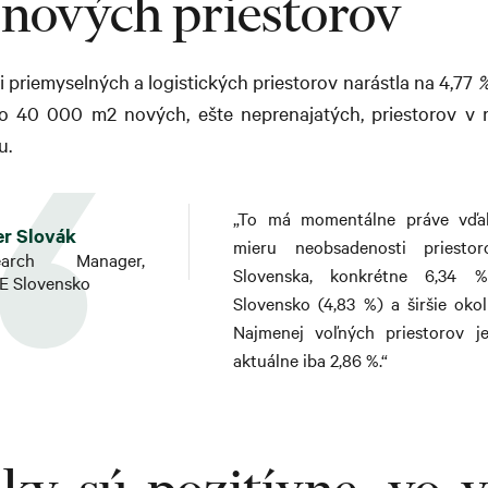
nových priestorov
2
 priemyselných a logistických priestorov narástla na 4,77
o 40 000 m2 nových, ešte neprenajatých, priestorov v r
u.
„To má momentálne práve vďak
er Slovák
mieru neobsadenosti priesto
earch Manager,
Slovenska, konkrétne 6,34 %
E Slovensko
Slovensko (4,83 %) a širšie okoli
Najmenej voľných priestorov je
aktuálne iba 2,86 %.“