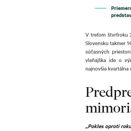
Priemer
predstav
V treťom štvrťroku 
Slovensku takmer 
súčasných priesto
vlaňajška ide o vý
najnovšia kvartálna
Predp
mimori
„Pokles oproti roku