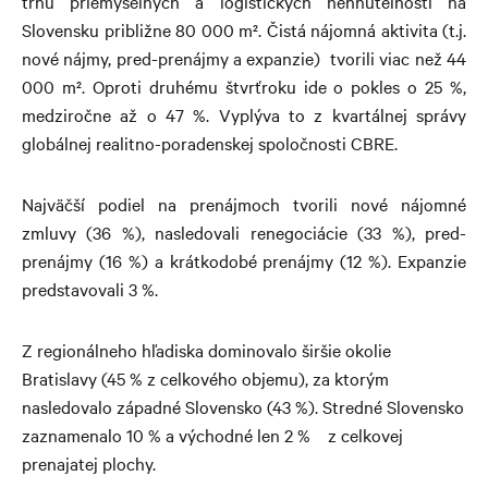
trhu priemyselných a logistických nehnuteľností na
Slovensku približne 80 000 m². Čistá nájomná aktivita (t.j.
nové nájmy, pred-prenájmy a expanzie) tvorili viac než 44
000 m². Oproti druhému štvrťroku ide o pokles o 25 %,
medziročne až o 47 %. Vyplýva to z kvartálnej správy
globálnej realitno-poradenskej spoločnosti CBRE.
Najväčší podiel na prenájmoch tvorili nové nájomné
zmluvy (36 %), nasledovali renegociácie (33 %), pred-
prenájmy (16 %) a krátkodobé prenájmy (12 %). Expanzie
predstavovali 3 %.
Z regionálneho hľadiska dominovalo širšie okolie
Bratislavy (45 % z celkového objemu), za ktorým
nasledovalo západné Slovensko (43 %). Stredné Slovensko
zaznamenalo 10 % a východné len 2 % z celkovej
prenajatej plochy.