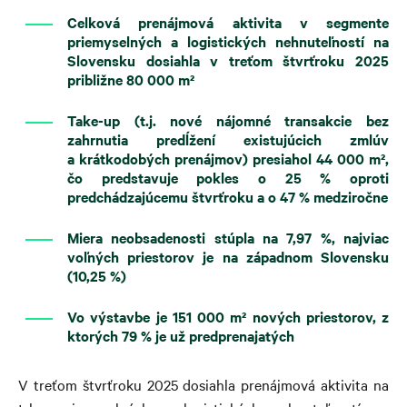
Celková prenájmová aktivita v segmente
priemyselných a logistických nehnuteľností na
Slovensku dosiahla v treťom štvrťroku 2025
približne 80 000 m²
Take-up (t.j. nové nájomné transakcie bez
zahrnutia predĺžení existujúcich zmlúv
a krátkodobých prenájmov) presiahol 44 000 m²,
čo predstavuje pokles o 25 % oproti
predchádzajúcemu štvrťroku a o 47 % medziročne
Miera neobsadenosti stúpla na 7,97 %, najviac
voľných priestorov je na západnom Slovensku
(10,25 %)
Vo výstavbe je 151 000 m² nových priestorov, z
ktorých 79 % je už predprenajatých
V treťom štvrťroku 2025 dosiahla prenájmová aktivita na