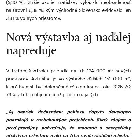
(9,30 %). Širšie okolie Bratislavy vykázalo neobsadenosť
na úrovni 6,38 %, kým východné Slovensko evidovalo len
3,81 % voľných priestorov.
Nová výstavba aj naďalej
napreduje
V treťom štvrťroku pribudlo na trh 124 000 m² nových
priestorov. Aktuálne je vo výstavbe ďalších 151 000 m²,
ktoré by mali byť dokončené ešte do konca roka 2025. Až
79 % z tohto objemu je už predprenajatých.
„Aj napriek dočasnému poklesu dopytu developeri
pokračujú v rozbehnutých projektoch. Silný záujem o
pred-prenájmy potvrdzuje, že moderné a energeticky
efektívne priestory majú na trhu svoje stabilné miesto,“