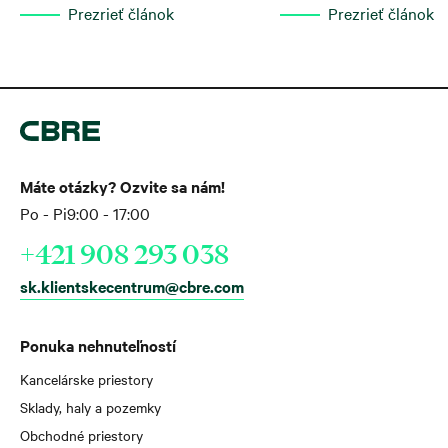
Prezrieť článok
Prezrieť článok
čo predstavuje 47 % medzi
nárast
Máte otázky? Ozvite sa nám!
Po - Pi
9:00 - 17:00
+421 908 293 038
sk.klientskecentrum@cbre.com
Ponuka nehnuteľností
Kancelárske priestory
Sklady, haly a pozemky
Obchodné priestory