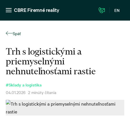
CBRE Firemné reality
EN
Späť
Trh s logistickými a
priemyselnými
nehnuteľnosťami rastie
#Sklady a logistika
04.01.2026
2 minúty čítania