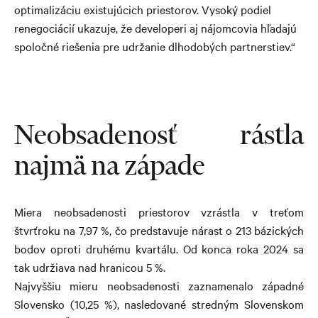
optimalizáciu existujúcich priestorov. Vysoký podiel
renegociácií ukazuje, že developeri aj nájomcovia hľadajú
spoločné riešenia pre udržanie dlhodobých partnerstiev.“
Neobsadenosť rástla
najmä na západe
Miera neobsadenosti priestorov vzrástla v treťom
štvrťroku na 7,97 %, čo predstavuje nárast o 213 bázických
bodov oproti druhému kvartálu. Od konca roka 2024 sa
tak udržiava nad hranicou 5 %.
Najvyššiu mieru neobsadenosti zaznamenalo západné
Slovensko (10,25 %), nasledované stredným Slovenskom