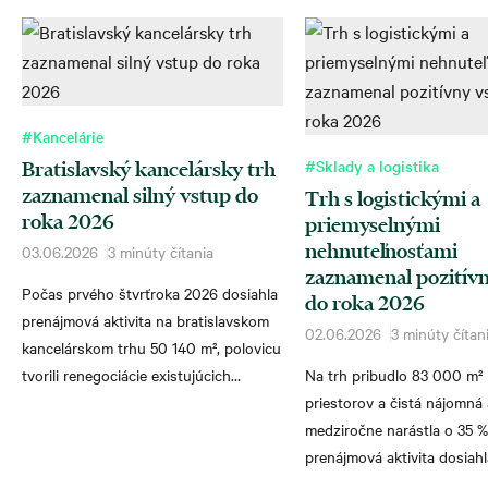
#Kancelárie
#Sklady a logistika
Bratislavský kancelársky trh
zaznamenal silný vstup do
Trh s logistickými a
roka 2026
priemyselnými
nehnuteľnosťami
03.06.2026
3 minúty čítania
zaznamenal pozitív
Počas prvého štvrťroka 2026 dosiahla
do roka 2026
prenájmová aktivita na bratislavskom
02.06.2026
3 minúty čítan
kancelárskom trhu 50 140 m², polovicu
tvorili renegociácie existujúcich
Na trh pribudlo 83 000 m²
prenájmov.
priestorov a čistá nájomná 
medziročne narástla o 35 %
prenájmová aktivita dosiah
štvrťroku 2026 približne 1