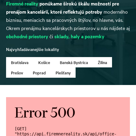
Firemné reality
ponúkame širokú škálu možností pre
prenájom kancelárií, ktoré reflektujú potreby
moderného
biznisu, meniacich sa pracovných štýlov, no hlavne, vás.
Okrem prenájmu kancelárskych priestorov u nás nájdete aj
obchodné priestory
či
sklady, haly a pozemky
Najvyhľadávanejšie lokality
Bratislava
Košice
Banská Bystrica
Žilina
Prešov
Poprad
Piešťany
Error 500
[GET] 
"https://api.firemnereality.sk/api/office-