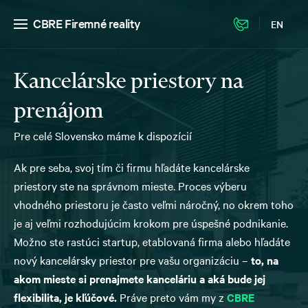
CBRE Firemné reality
EN
Kancelárske priestory na
prenájom
Pre celé Slovensko máme k dispozícií
Ak pre seba, svoj tím či firmu hľadáte kancelárske
priestory ste na správnom mieste. Proces výberu
vhodného priestoru je často veľmi náročný, no okrem toho
je aj veľmi rozhodujúcim krokom pre úspešné podnikanie.
Možno ste rastúci startup, etablovaná firma alebo hľadáte
nový kancelársky priestor pre vašu organizáciu –
to, na
akom mieste si prenajmete kanceláriu a aká bude jej
flexibilita, je kľúčové.
Práve preto vám my z
CBRE