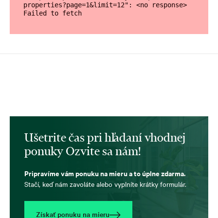
properties?page=1&limit=12": <no response> 
Failed to fetch
Ušetrite čas pri hľadaní vhodnej
ponuky Ozvite sa nám!
Pripravíme vám ponuku na mieru a to úplne zdarma.
Stačí, keď nám zavoláte alebo vyplníte krátky formulár.
Získať ponuku na mieru