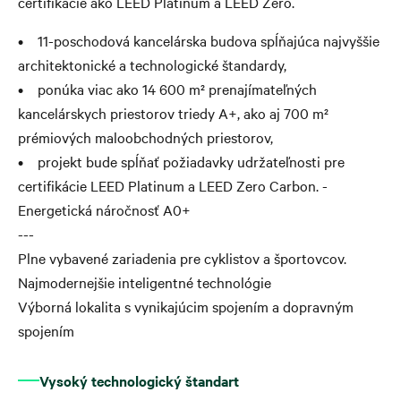
certifikácie ako LEED Platinum a LEED Zero.
• 11-poschodová kancelárska budova spĺňajúca najvyššie
architektonické a technologické štandardy,
• ponúka viac ako 14 600 m² prenajímateľných
kancelárskych priestorov triedy A+, ako aj 700 m²
prémiových maloobchodných priestorov,
• projekt bude spĺňať požiadavky udržateľnosti pre
certifikácie LEED Platinum a LEED Zero Carbon. -
Energetická náročnosť A0+
---
Plne vybavené zariadenia pre cyklistov a športovcov.
Najmodernejšie inteligentné technológie
Výborná lokalita s vynikajúcim spojením a dopravným
spojením
Vysoký technologický štandart