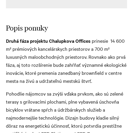
Popis ponuky
Druhá fáza projektu Chalupkova Offices
prinesie 14 600
m² prémiových kancelárskych priestorov a 700 m²
luxusných maloobchodných priestorov. Rovnako ako prvá
fáza, aj toto rozšírenie bude zahŕňať významné ekologické
inovácie, ktoré premenia zanedbaný brownfield v centre
mesta na živú a udržateľnú mestskú štvrť.
Pohodlie nájomcov sa zvýši vďaka prvkom, ako sú zelené
terasy s grilovacími plochami, plne vybavená úschovňa
bicyklov vrátane spŕch a údržbárskych služieb a
najmodernejšie technológie. Dizajn budovy kladie silný
dôraz na energetickú účinnosť, ktorú potvrdia prestížne