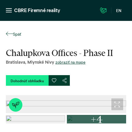
CBRE Firemné reality
EN
Späť
Chalupkova Offices - Phase II
Bratislava
,
Mlynské Nivy
zobraziť na mape
Dohodnúť obhliadku
+4