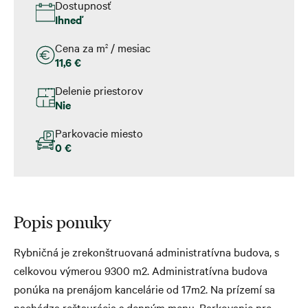
Dostupnosť
Ihneď
Cena za m
/ mesiac
2
11,6 €
Delenie priestorov
Nie
Parkovacie miesto
0 €
Popis ponuky
Rybničná je zrekonštruovaná administratívna budova, s
celkovou výmerou 9300 m2. Administratívna budova
ponúka na prenájom kancelárie od 17m2. Na prízemí sa
nachádza reštaurácia s denným menu. Parkovanie pre