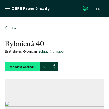
CBRE Firemné reality
EN
Späť
Rybničná 40
Bratislava
,
Rybničná
zobraziť na mape
Dohodnúť obhliadku