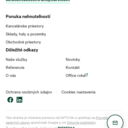
Ponuka nehnuteľností
Kancelárske priestory
Sklady, haly a pozemky
Obchodné priestory
Dôležité odkazy
Naše služby
Novinky
Referencie
Kontakt
O nás
Office roka
Ochrana osobných údajov
Cookies nastavenia
Táto stránka je chránená pomocou reCAPTCHA a uplatňujú sa
Pravidlá ochrany
osobných údajov
spoločnosti Google a ich
Zmluvné podmienky
.
RIESENIA
Tvorba výkonných riešení od