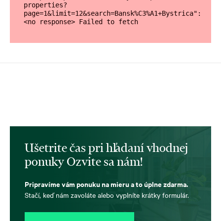
properties?
page=1&limit=12&search=Bansk%C3%A1+Bystrica": 
<no response> Failed to fetch
Ušetrite čas pri hľadaní vhodnej
ponuky Ozvite sa nám!
Pripravíme vám ponuku na mieru a to úplne zdarma.
Stačí, keď nám zavoláte alebo vyplníte krátky formulár.