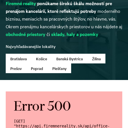
Firemné reality
ponúkame širokú škálu možností pre
prenájom kancelárií, ktoré reflektujú potreby
moderného
biznisu, meniacich sa pracovných štýlov, no hlavne, vás.
Okrem prenájmu kancelárskych priestorov u nás nájdete aj
obchodné priestory
či
sklady, haly a pozemky
Najvyhľadávanejšie lokality
Bratislava
Košice
Banská Bystrica
Žilina
Prešov
Poprad
Piešťany
Error 500
[GET] 
"https://api.firemnereality.sk/api/office-