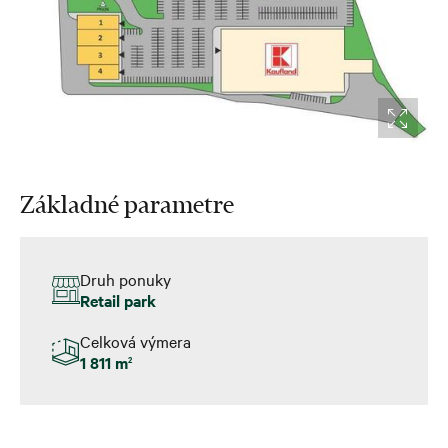
Základné parametre
Druh ponuky
Retail park
Celková výmera
1 811 m
2