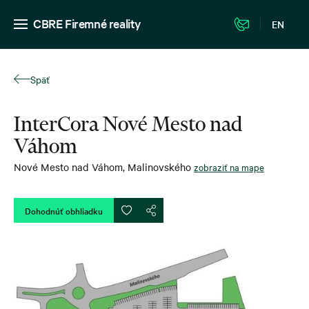
CBRE Firemné reality
EN
Späť
InterCora Nové Mesto nad
Váhom
Nové Mesto nad Váhom
,
Malinovského
zobraziť na mape
Dohodnúť obhliadku