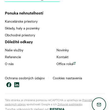
Ponuka nehnuteľností
Kancelárske priestory
Sklady, haly a pozemky
Obchodné priestory
Dôležité odkazy
Naše služby
Novinky
Referencie
Kontakt
O nás
Office roka
Ochrana osobných údajov
Cookies nastavenia
Táto stránka je chránená pomocou reCAPTCHA a uplatňujú sa
Pravidlá ochrany
osobných údajov
spoločnosti Google a ich
Zmluvné podmienky
.
RIESENIA
Tvorba výkonných riešení od