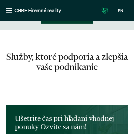
CBRE Firemné reality
EN
Zobrazenie v zozname
Služby, ktoré podporia a zlepšia
vaše podnikanie
Ušetrite čas pri hľadaní vhodnej
ponuky Ozvite sa nám!