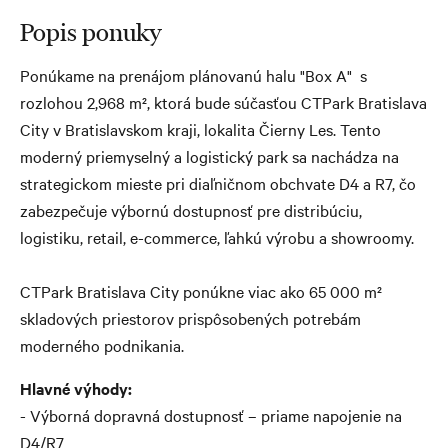
Popis ponuky
Ponúkame na prenájom plánovanú halu "Box A" s
rozlohou 2,968 m², ktorá bude súčasťou CTPark Bratislava
City v Bratislavskom kraji, lokalita Čierny Les. Tento
moderný priemyselný a logistický park sa nachádza na
strategickom mieste pri diaľničnom obchvate D4 a R7, čo
zabezpečuje výbornú dostupnosť pre distribúciu,
logistiku, retail, e-commerce, ľahkú výrobu a showroomy.
CTPark Bratislava City ponúkne viac ako 65 000 m²
skladových priestorov prispôsobených potrebám
moderného podnikania.
Hlavné výhody:
- Výborná dopravná dostupnosť – priame napojenie na
D4/R7