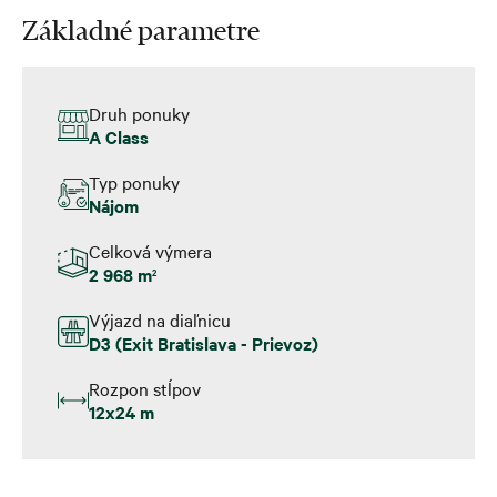
Základné parametre
Druh ponuky
A Class
Typ ponuky
Nájom
Celková výmera
2 968 m
2
Výjazd na diaľnicu
D3 (Exit Bratislava - Prievoz)
Rozpon stĺpov
12x24 m