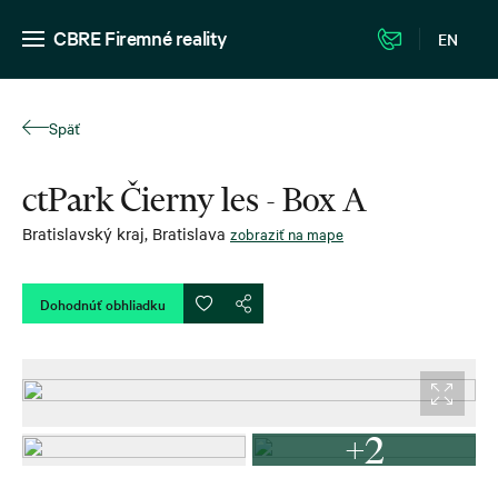
CBRE Firemné reality
EN
Späť
ctPark Čierny les - Box A
Bratislavský kraj
,
Bratislava
zobraziť na mape
Dohodnúť obhliadku
+2