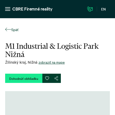
CBRE Firemné reality
EN
Späť
M1 Industrial & Logistic Park
Nižná
Žilinský kraj
,
Nižná
zobraziť na mape
Dohodnúť obhliadku