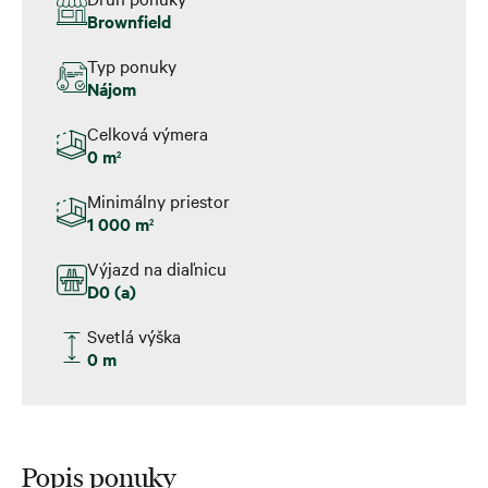
Brownfield
Typ ponuky
Nájom
Celková výmera
0 m
2
Minimálny priestor
1 000 m
2
Výjazd na diaľnicu
D0 (a)
Svetlá výška
0 m
Popis ponuky