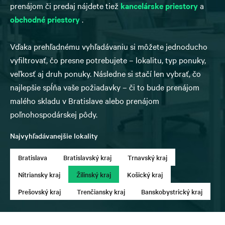
prenájom či predaj nájdete tiež
kancelárske priestory
a
obchodné priestory
.
Vďaka prehľadnému vyhľadávaniu si môžete jednoducho
vyfiltrovať, čo presne potrebujete – lokalitu, typ ponuky,
veľkosť aj druh ponuky. Následne si stačí len vybrať, čo
najlepšie spĺňa vaše požiadavky – či to bude prenájom
malého skladu v Bratislave alebo prenájom
poľnohospodárskej pôdy.
Najvyhľadávanejšie lokality
Bratislava
Bratislavský kraj
Trnavský kraj
Nitriansky kraj
Žilinský kraj
Košický kraj
Prešovský kraj
Trenčiansky kraj
Banskobystrický kraj